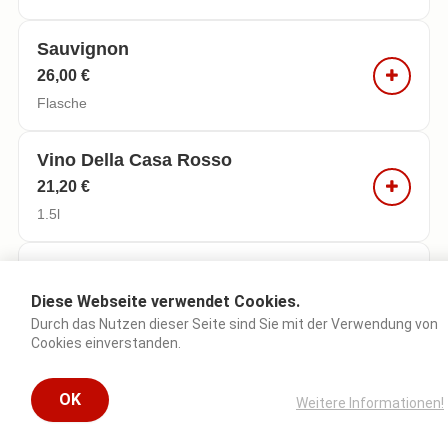
Sauvignon
26,00 €
Flasche
Vino Della Casa Rosso
21,20 €
1.5l
Schioppettino (0,75 L)
32,00 €
Diese Webseite verwendet Cookies.
Durch das Nutzen dieser Seite sind Sie mit der Verwendung von
Autochthone Sorte, feiner Duft, voll, weich, rubinrot
Cookies einverstanden.
Radler 0,5l
OK
Weitere Informationen!
3,50 €