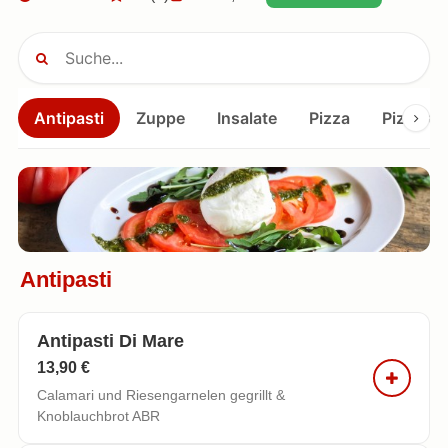
Antipasti
Zuppe
Insalate
Pizza
Pizza v
Antipasti
Antipasti Di Mare
13,90 €
Calamari und Riesengarnelen gegrillt &
Knoblauchbrot ABR