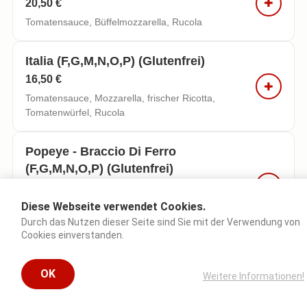
20,50 €
Tomatensauce, Büffelmozzarella, Rucola
Italia (f,g,m,n,o,p) (glutenfrei)
16,50 €
Tomatensauce, Mozzarella, frischer Ricotta,
Tomatenwürfel, Rucola
Popeye - Braccio Di Ferro
(f,g,m,n,o,p) (glutenfrei)
15,90 €
Diese Webseite verwendet Cookies.
Tomatensauce, Mozzarella, Schafskäse, Spinat,
Tomatenwürfel
Durch das Nutzen dieser Seite sind Sie mit der Verwendung von
Cookies einverstanden.
Quattro Formaggi (f,g,m,n,o,p)
OK
(glutenfrei)
Weitere Informationen!
16,90 €