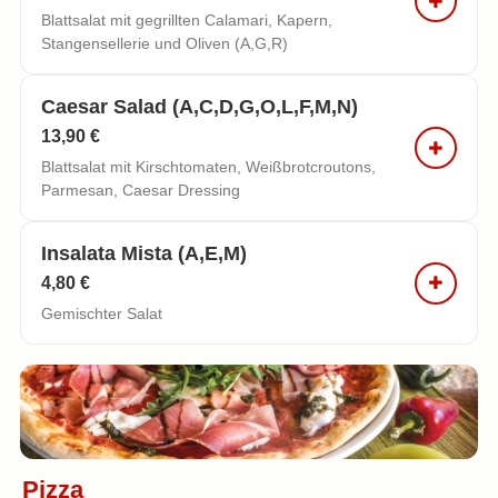
Blattsalat mit gegrillten Calamari, Kapern,
Stangensellerie und Oliven (A,G,R)
Caesar Salad (a,c,d,g,o,l,f,m,n)
13,90 €
Blattsalat mit Kirschtomaten, Weißbrotcroutons,
Parmesan, Caesar Dressing
Insalata Mista (a,e,m)
4,80 €
Gemischter Salat
Pizza